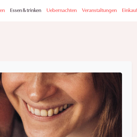
fen
Essen & trinken
Uebernachten
Veranstaltungen
Einkauf