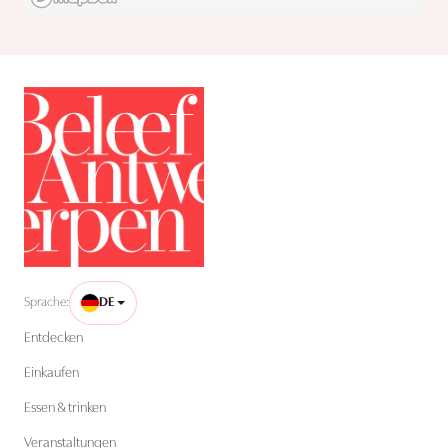
Sprache:
DE
Entdecken
Einkaufen
Essen & trinken
Veranstaltungen