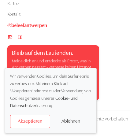
Partner
Kontakt
@beleefantwerpen
Bleib auf dem Laufenden.
Melde dich an und entdecke als Erste:r, was in
Antwerpen passiert - verpasse keinen Hotspot,
kein Event und keinen besonderen Moment.
Wir verwenden Cookies, um dein Surferlebnis
zu verbessern. Mit einem Klick auf
"Akzeptieren" stimmst du der Verwendung von
Cookies gemaess unserer
Cookie- und
Datenschutzerklaerung
.
Copyright (c) 2026 Beleef Antwerpen. Alle Rechte vorbehalten
Ablehnen
Akzeptieren