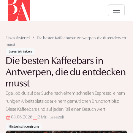
Einkaufsviertel
/
Die besten Kaffeebars in Antwerpen, die du entdecken
musst
Essen & trinken
Die besten Kaffeebars in
Antwerpen, die du entdecken
musst
Egal, ob du auf der Suche nach einem schnellen Espresso, einem
ruhigen Arbeitsplatz oder einem gemütlichen Brunchort bist:
Diese Kaffeebars sind auf jeden Fall einen Besuch wert.
08.06.2026
2 Min. Lesezeit
Historisch centrum