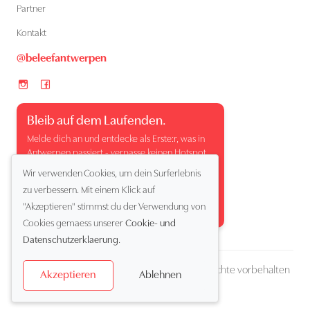
Partner
Kontakt
@beleefantwerpen
Bleib auf dem Laufenden.
Melde dich an und entdecke als Erste:r, was in
Antwerpen passiert - verpasse keinen Hotspot,
kein Event und keinen besonderen Moment.
Wir verwenden Cookies, um dein Surferlebnis
zu verbessern. Mit einem Klick auf
"Akzeptieren" stimmst du der Verwendung von
Cookies gemaess unserer
Cookie- und
Datenschutzerklaerung
.
Copyright (c) 2026 Beleef Antwerpen. Alle Rechte vorbehalten
Ablehnen
Akzeptieren