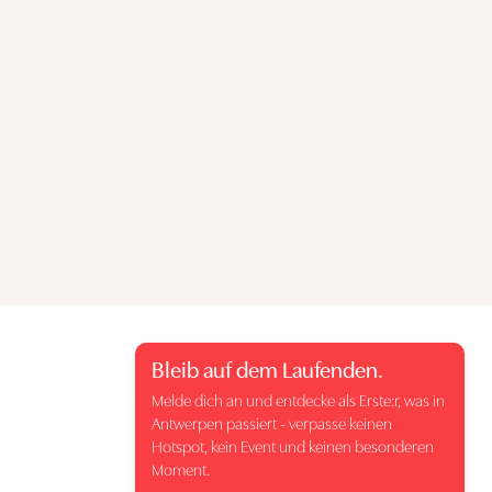
Bleib auf dem Laufenden.
Melde dich an und entdecke als Erste:r, was in
Antwerpen passiert - verpasse keinen
Hotspot, kein Event und keinen besonderen
Moment.